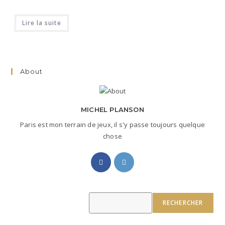
Lire la suite
About
MICHEL PLANSON
Paris est mon terrain de jeux, il s'y passe toujours quelque
chose
S’ouvre
S’ouvre
dans
dans
un
un
nouvel
nouvel
Rechercher
RECHERCHER
onglet
onglet