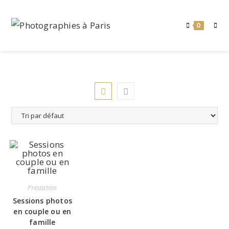
Skip
to
0
content
Prestation
Sessions photos
en couple ou en
famille