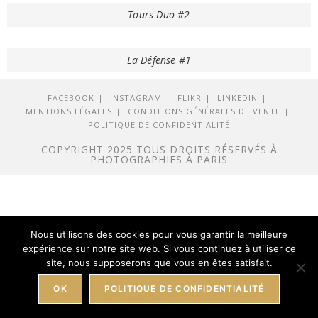
Tours Duo #2
La Défense #1
FACEBOOK
INSTAGRAM
FLIKR
LINKEDIN
MENTIONS LÉGALES
CONDITIONS GÉNÉRALES DE VENTE
POLITIQUE DE CONFIDENTIALITÉ
COPYRIGHT 2025 TOUS DROITS RÉSERVÉS À
PHOTOGRAPHIES À PARIS
Nous utilisons des cookies pour vous garantir la meilleure
expérience sur notre site web. Si vous continuez à utiliser ce
site, nous supposerons que vous en êtes satisfait.
OK
POLITIQUE DE CONFIDENTIALITÉ